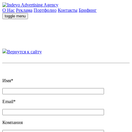
О Нас
Реклама
Портфолио
Контакты
Брифинг
toggle menu
Вернутся к сайту
Давайте обсудим ваш проект на бесплатном брифинге
Имя*
Email*
Компания