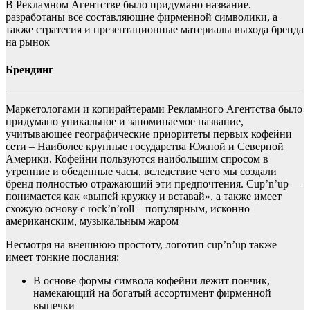
В Рекламном Агентстве было придумано название.
разработаны все составляющие фирменной символики, а
также стратегия и презентационные материалы выхода бренда
на рынок
Брендинг
Маркетологами и копирайтерами Рекламного Агентства было
придумано уникальное и запоминаемое название,
учитывающее географические приоритеты первых кофейни
сети – Наиболее крупные государства Южной и Северной
Америки. Кофейни пользуются наибольшим спросом в
утренние и обеденные часы, вследствие чего мы создали
бренд полностью отражающий эти предпочтения. Cup’n’up —
понимается как «выпей кружку и вставай», а также имеет
схожую основу с rock’n’roll – популярным, исконно
американским, музыкальным жаром
Несмотря на внешнюю простоту, логотип cup’n’up также
имеет тонкие послания:
В основе формы символа кофейни лежит пончик,
намекающий на богатый ассортимент фирменной
выпечки