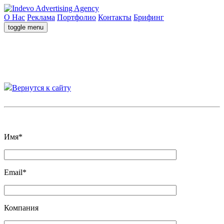
О Нас
Реклама
Портфолио
Контакты
Брифинг
toggle menu
Вернутся к сайту
Давайте обсудим ваш проект на бесплатном брифинге
Имя*
Email*
Компания